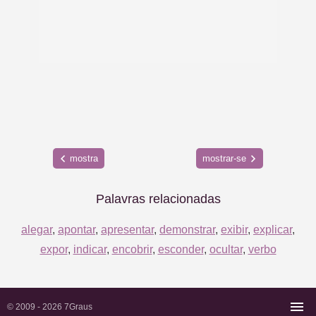
mostra
mostrar-se
Palavras relacionadas
alegar
,
apontar
,
apresentar
,
demonstrar
,
exibir
,
explicar
,
expor
,
indicar
,
encobrir
,
esconder
,
ocultar
,
verbo
© 2009 - 2026
7Graus