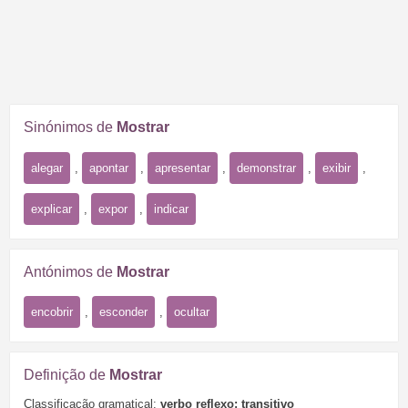
Sinónimos de
Mostrar
alegar
,
apontar
,
apresentar
,
demonstrar
,
exibir
,
explicar
,
expor
,
indicar
Antónimos de
Mostrar
encobrir
,
esconder
,
ocultar
Definição de
Mostrar
Classificação gramatical:
verbo reflexo; transitivo