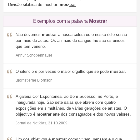
Divisão silábica de mostrar:
mos·
trar
Exemplos com a palavra
Mostrar
Não devemos
mostrar
a nossa cólera ou o nosso ódio senão
por meio de actos. Os animais de sangue frio são os únicos
que têm veneno.
Arthur Schopenhauer
O silêncio é por vezes o maior orgulho que se pode
mostrar
.
Bjornstjerne Bjornson
A galeria Cor Espontânea, ao Bom Sucesso, no Porto, é
inaugurada hoje. São sete salas que abrem com quatro
exposições em simultâneo, de várias gerações de artistas. O
objectivo é
mostrar
arte dos consagrados e dos novos valores.
Jornal de Notícias, 31.10.2009
Um dos objetivos é
mostrar
como vivem, pensam e o que