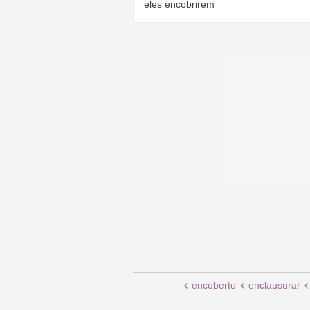
eles
encobrirem
encoberto
enclausurar