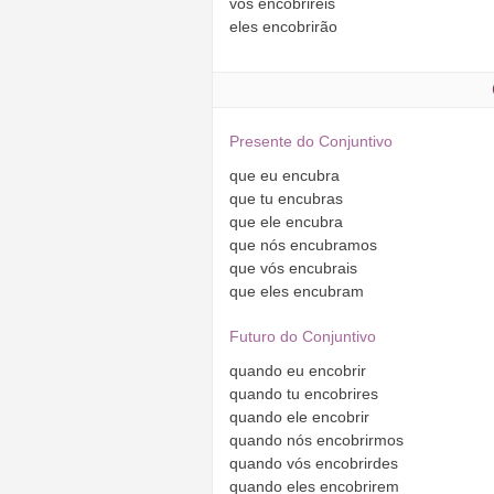
vós
encobrireis
eles
encobrirão
Presente do Conjuntivo
que
eu
encubra
que
tu
encubras
que
ele
encubra
que
nós
encubramos
que
vós
encubrais
que
eles
encubram
Futuro do Conjuntivo
quando
eu
encobrir
quando
tu
encobrires
quando
ele
encobrir
quando
nós
encobrirmos
quando
vós
encobrirdes
quando
eles
encobrirem