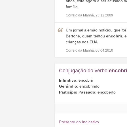
anos, está agora a ser acusado d
família.
Correio da Manhã, 23.12.2009
Um jornal alemão noticiou que foi 
Bertone, quem tentou
encobrir
, 
crianças nos EUA.
Correio da Manhã, 06.04.2010
Conjugação do verbo
encobri
Infinitivo
: encobrir
Gerúndio
: encobrindo
Particípio Passado
: encoberto
Presente do Indicativo