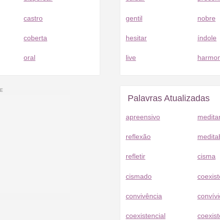
castro
gentil
nobre
coberta
hesitar
índole
oral
live
harmon
Palavras Atualizadas
apreensivo
medita
reflexão
medita
refletir
cisma
cismado
coexist
convivência
convívi
coexistencial
coexist