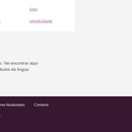
líder
s
simplicidade
. Vai encontrar aqui
ábulos da língua
ras Atualizadas
Contacto
s
.