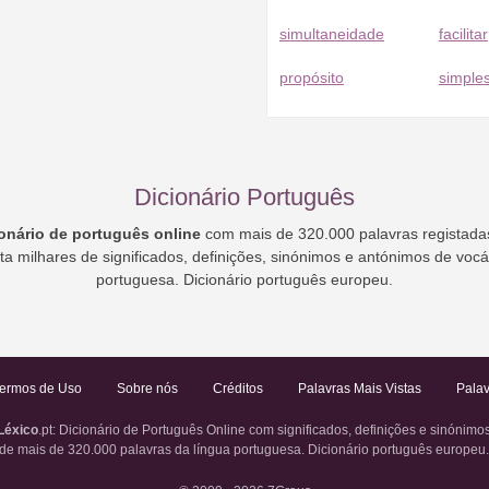
simultaneidade
facilitar
propósito
simple
Dicionário Português
ionário de português online
com mais de 320.000 palavras registadas
ta milhares de significados, definições, sinónimos e antónimos de voc
portuguesa. Dicionário português europeu.
ermos de Uso
Sobre nós
Créditos
Palavras Mais Vistas
Palav
Léxico
.pt
: Dicionário de Português Online com significados, definições e sinónimo
de mais de 320.000 palavras da língua portuguesa. Dicionário português europeu