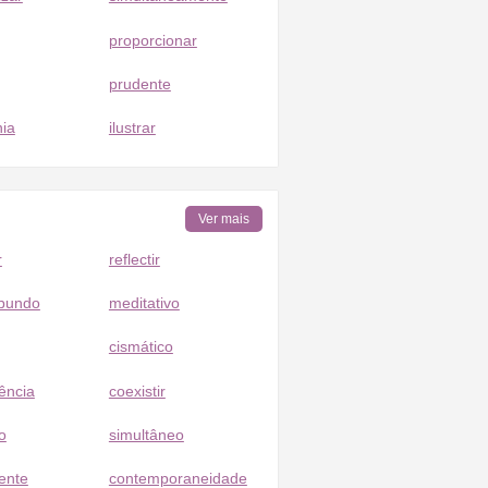
proporcionar
prudente
ia
ilustrar
Ver mais
r
reflectir
bundo
meditativo
cismático
ência
coexistir
o
simultâneo
ente
contemporaneidade