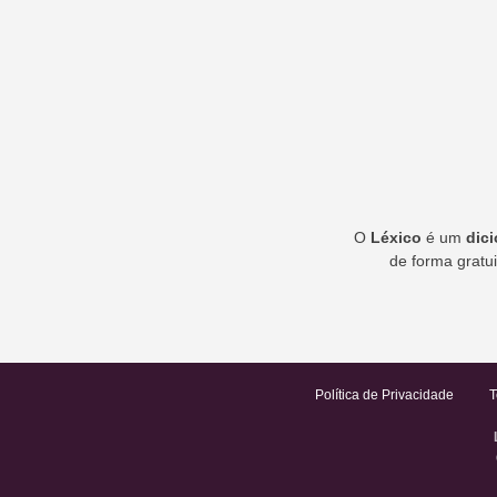
O
Léxico
é um
dic
de forma gratui
Política de Privacidade
T