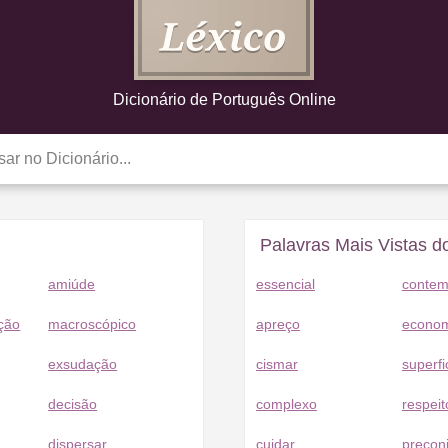
Dicionário de Português Online
Palavras Mais Vistas do
amiúde
essencial
conte
ação
macroscópico
apreço
econo
exsudação
cismar
superfi
decisão
complexo
respeit
dispersar
cuidar
precon