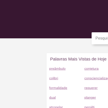
Palavras Mais Vistas de Hoje
preâmbulo
conjetura
colibri
consciencializ
formalidade
requerer
dual
planger
atropelar
penálti