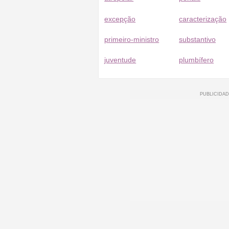
excepção
caracterização
primeiro-ministro
substantivo
juventude
plumbífero