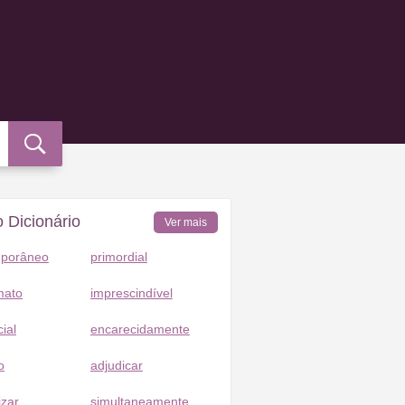
 Dicionário
Ver mais
mporâneo
primordial
mato
imprescindível
cial
encarecidamente
o
adjudicar
izar
simultaneamente