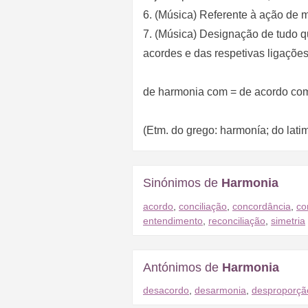
6. (Música) Referente à ação de m
7. (Música) Designação de tudo qu
acordes e das respetivas ligações
de harmonia com = de acordo co
(Etm. do grego: harmonía; do lati
Sinónimos de
Harmonia
acordo
,
conciliação
,
concordância
,
co
entendimento
,
reconciliação
,
simetria
Antónimos de
Harmonia
desacordo
,
desarmonia
,
desproporçã