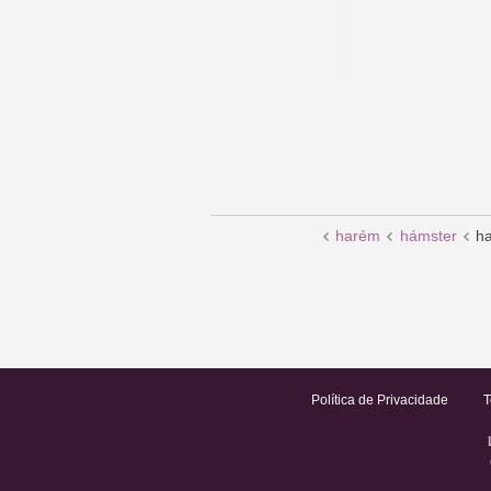
harém
hámster
h
Política de Privacidade
T