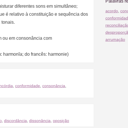
Palavras r
isturar diferentes sons em simultâneo;
acordo
,
conc
e é relativo à constituição e sequência dos
conformida
 tonais.
reconciliaçã
desproporç
m ou em consonância com
arrumação
m: harmonĭa; do francês: harmonie)
ncórdia
,
conformidade
,
consonância
,
o
,
discordância
,
dissonância
,
oposição