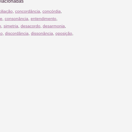
elacionadas
iliação
,
concordância
,
concórdia
,
de
,
consonância
,
entendimento
,
o
,
simetria
,
desacordo
,
desarmonia
,
ão
,
discordância
,
dissonância
,
oposição
,