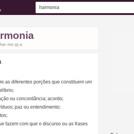
e
rmonia
har·mo·
ni
·a
a
e as diferentes porções que constituem um
líbrio;
iação ou concordância; acordo;
víduos; paz ou entendimento;
tos;
que fazem com que o discurso ou as frases