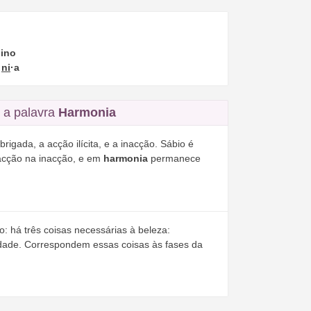
ino
·
ni
·a
 a palavra
Harmonia
brigada, a acção ilícita, e a inacção. Sábio é
acção na inacção, e em
harmonia
permanece
: há três coisas necessárias à beleza:
dade. Correspondem essas coisas às fases da