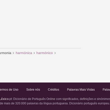
armonia
harmónica
harmónico
ermos de Uso
Sobre nós
Créditos
Palavras Mais Vistas
Palav
Léxico
.pt
: Dicionário de Português Online com significados, definições e sinónimo
de mais de 320.000 palavras da língua portuguesa. Dicionário português europeu