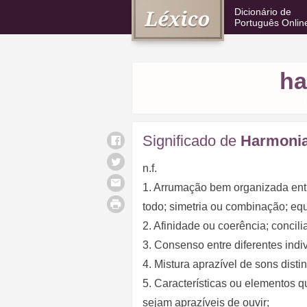
Dicionário de
Português Onlin
ha
Significado de
Harmoni
n.f.
1. Arrumação bem organizada entr
todo; simetria ou combinação; equi
2. Afinidade ou coerência; concil
3. Consenso entre diferentes indi
4. Mistura aprazível de sons distin
5. Características ou elementos 
sejam aprazíveis de ouvir;