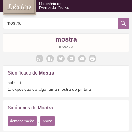
Dicionário de
Português Online
mostra
mos
·tra
Significado de
Mostra
subst. f.
1. exposição de algo: uma mostra de pintura
Sinónimos de
Mostra
demonstração
,
prova