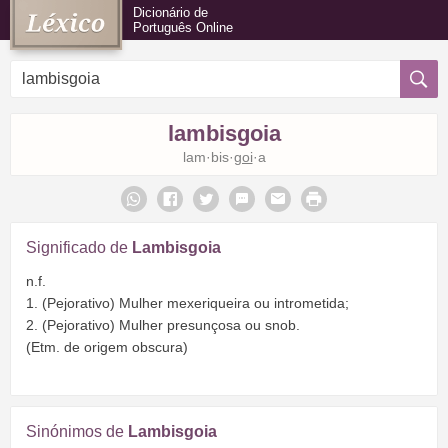
Dicionário de
Português Online
lambisgoia
lam·bis·
goi
·a
Significado de
Lambisgoia
n.f.
1. (Pejorativo) Mulher mexeriqueira ou intrometida;
2. (Pejorativo) Mulher presunçosa ou snob.
(Etm. de origem obscura)
Sinónimos de
Lambisgoia