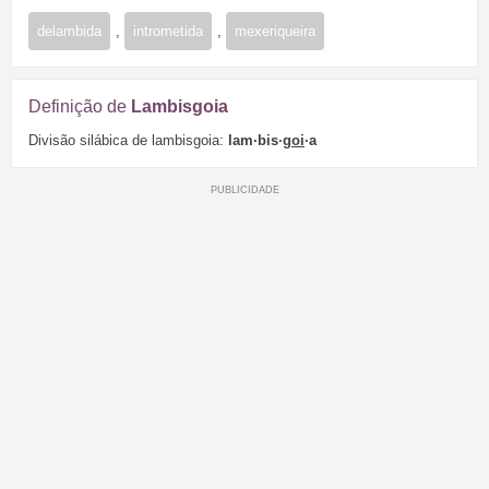
delambida
,
intrometida
,
mexeriqueira
Definição de
Lambisgoia
Divisão silábica de lambisgoia:
lam·bis·
goi
·a