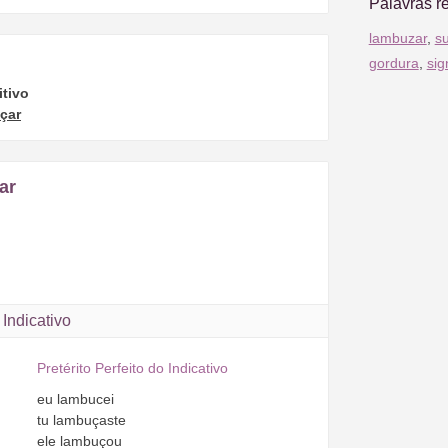
Palavras r
lambuzar
,
su
gordura
,
sig
itivo
çar
ar
Indicativo
Pretérito Perfeito do Indicativo
eu
lambucei
tu
lambuçaste
ele
lambuçou