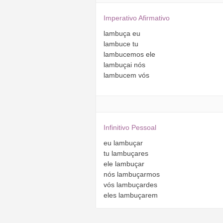
Imperativo Afirmativo
lambuça
eu
lambuce
tu
lambucemos
ele
lambuçai
nós
lambucem
vós
Infinitivo Pessoal
eu
lambuçar
tu
lambuçares
ele
lambuçar
nós
lambuçarmos
vós
lambuçardes
eles
lambuçarem