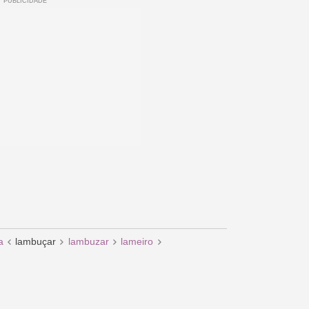
a
lambuçar
lambuzar
lameiro