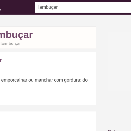
e
mbuçar
lam·bu·
çar
r
; emporcalhar ou manchar com gordura; do