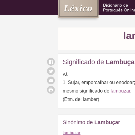
Dicionário de
Português Onlin
la
Significado de
Lambuça
v.t.
1. Sujar, emporcalhar ou enodoar
mesmo significado de
lambuzar
.
(Etm. de: lamber)
Sinónimo de
Lambuçar
lambuzar