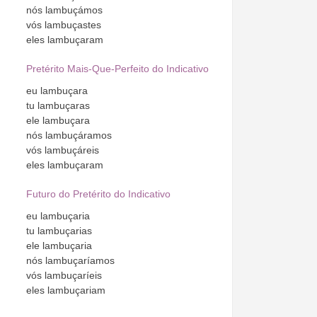
nós
lambuçámos
vós
lambuçastes
eles
lambuçaram
Pretérito Mais-Que-Perfeito do Indicativo
eu
lambuçara
tu
lambuçaras
ele
lambuçara
nós
lambuçáramos
vós
lambuçáreis
eles
lambuçaram
Futuro do Pretérito do Indicativo
eu
lambuçaria
tu
lambuçarias
ele
lambuçaria
nós
lambuçaríamos
vós
lambuçaríeis
eles
lambuçariam