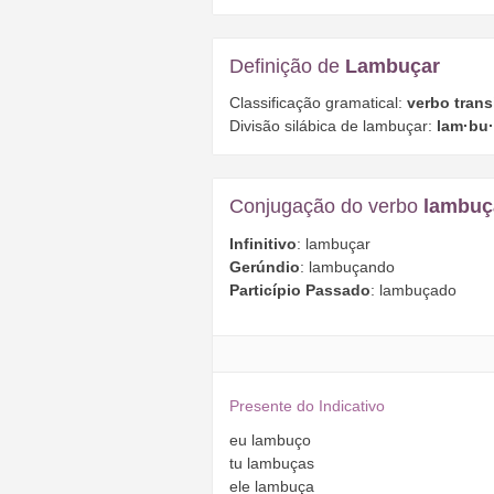
Definição de
Lambuçar
Classificação gramatical:
verbo trans
Divisão silábica de lambuçar:
lam·bu·
Conjugação do verbo
lambuç
Infinitivo
: lambuçar
Gerúndio
: lambuçando
Particípio Passado
: lambuçado
Presente do Indicativo
eu
lambuço
tu
lambuças
ele
lambuça