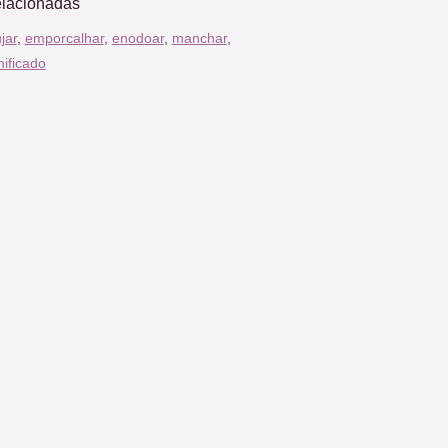
elacionadas
jar
,
emporcalhar
,
enodoar
,
manchar
,
nificado