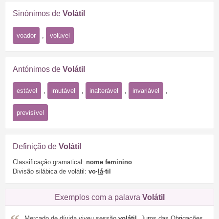
Sinónimos de
Volátil
voador
,
volúvel
Antónimos de
Volátil
estável
,
imutável
,
inalterável
,
invariável
,
previsível
Definição de
Volátil
Classificação gramatical:
nome feminino
Divisão silábica de volátil:
vo·
lá
·til
Exemplos com a palavra
Volátil
Mercado de dívida viveu sessão
volátil
. Juros das Obrigações