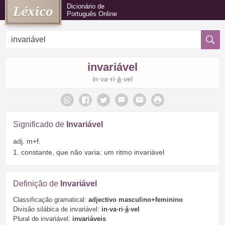
Dicionário de
Português Online
invariável
in·va·ri·
á
·vel
Significado de
Invariável
adj. m+f.
1. constante, que não varia: um ritmo invariável
Definição de
Invariável
Classificação gramatical:
adjectivo masculino+feminino
Divisão silábica de invariável:
in·va·ri·
á
·vel
Plural de invariável:
invariáveis