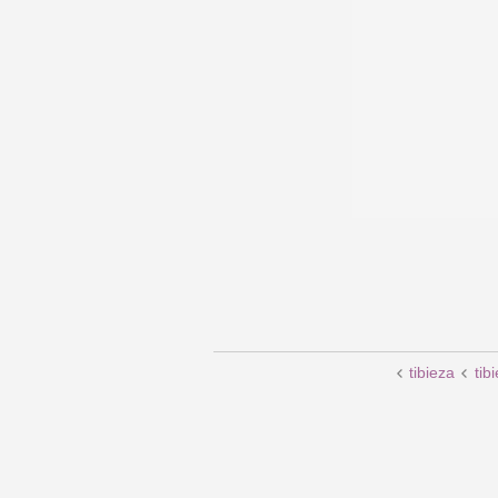
tibieza
tib