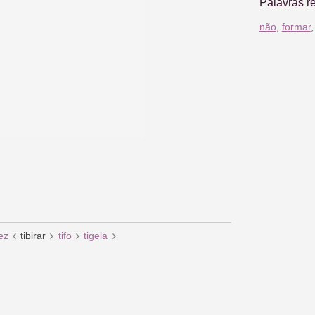
Palavras r
não
,
formar
iez
tibirar
tifo
tigela