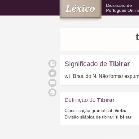
Dicionário de
Português Onlin
Significado de
Tibirar
v. i. Bras. do N. Não formar espuma 
Definição de
Tibirar
Classificação gramatical:
Verbo
Divisão silábica de tibirar:
ti·bi·
rar