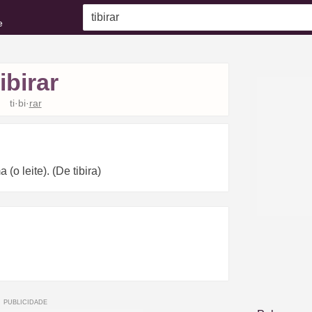
e
tibirar
ti·bi·
rar
(o leite). (De tibira)