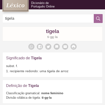
Dicionário de
Português Online
tigela
ti·
ge
·la
Significado de
Tigela
subst. f.
1. recipiente redondo: uma tigela de arroz
Definição de
Tigela
Classificação gramatical:
nome feminino
Divisão silábica de tigela:
ti·
ge
·la