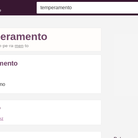
e
eramento
m·pe·ra·
men
·to
mento
lmo
o
ez