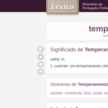
Dicionário de
Português Onlin
temp
te
Significado de
Tempera
subst. m.
1. carácter: um temperamento ca
Sinónimos de
Temperament
carácter
,
compleição
,
feitio
,
índole
,
ja