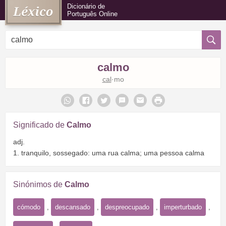
Dicionário de
Português Online
calmo
cal
·mo
Significado de
Calmo
adj.
1. tranquilo, sossegado: uma rua calma; uma pessoa calma
Sinónimos de
Calmo
cómodo
,
descansado
,
despreocupado
,
imperturbado
,