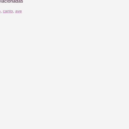
elacionadas
o
,
canto
,
ave