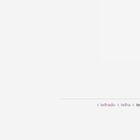
telhado
telha
t