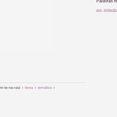
Palavras r
por
,
imitaçã
em-te-na-raiz
tema
temático