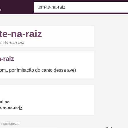
e
te-na-raiz
em-te-na-ra·
iz
-raiz
om., por imitação do canto dessa ave)
ulino
-te-na-ra·
iz