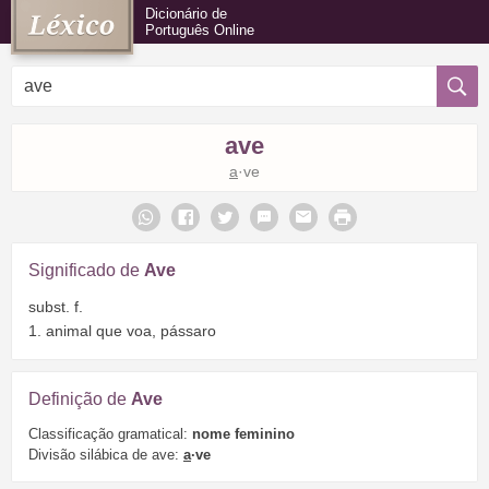
Dicionário de
Português Online
ave
a
·ve
Significado de
Ave
subst. f.
1. animal que voa, pássaro
Definição de
Ave
Classificação gramatical:
nome feminino
Divisão silábica de ave:
a
·ve