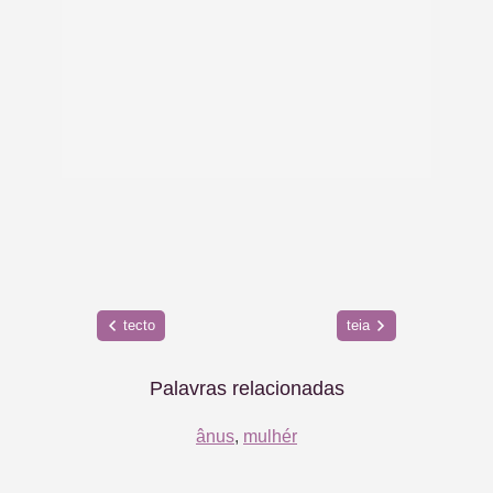
tecto
teia
Palavras relacionadas
ânus
,
mulhér