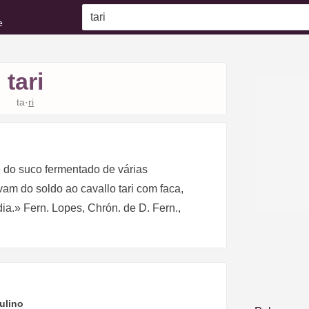
e
tari
ta·
ri
nte do suco fermentado de várias
avam do soldo ao cavallo tari com faca,
dia.» Fern. Lopes, Chrón. de D. Fern.,
ulino