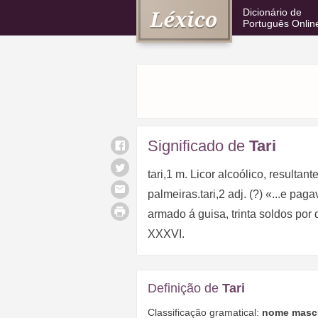
Dicionário de
Português Onlin
Significado de
Tari
tari,1 m. Licor alcoólico, resulta
palmeiras.tari,2 adj. (?) «...e pag
armado á guisa, trinta soldos por 
XXXVI.
Definição de
Tari
Classificação gramatical:
nome masc