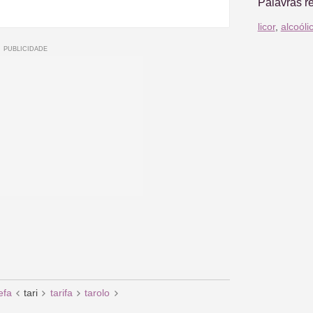
Palavras r
licor
,
alcoóli
efa
tari
tarifa
tarolo