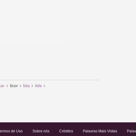
itar
licor
lida
lide
ermos de Uso
Sobre nós
Créditos
Palavras Mais Vistas
Palav