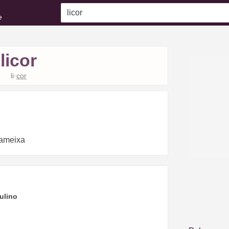
e
licor
li·
cor
 ameixa
ulino