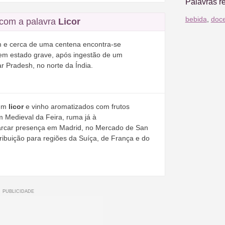
Palavras r
bebida
,
doc
com a palavra
Licor
 e cerca de uma centena encontra-se
z em estado grave, após ingestão de um
r Pradesh, no norte da Índia.
 um
licor
e vinho aromatizados com frutos
em Medieval da Feira, ruma já à
marcar presença em Madrid, no Mercado de San
tribuição para regiões da Suíça, de França e do