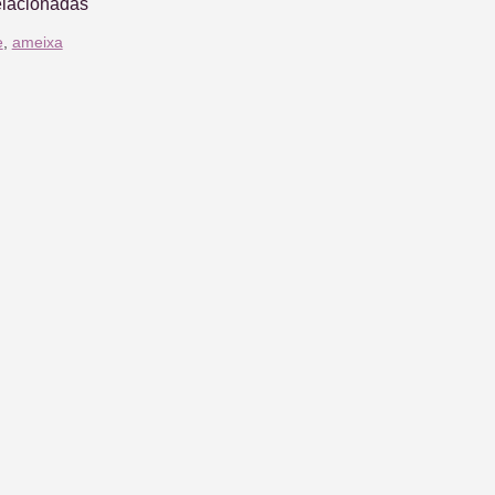
elacionadas
e
,
ameixa