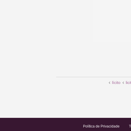
lícito
lic
Política de Privacidade
T