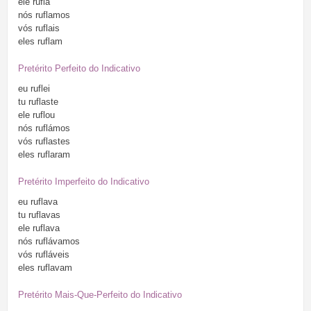
ele
rufla
nós
ruflamos
vós
ruflais
eles
ruflam
Pretérito Perfeito do Indicativo
eu
ruflei
tu
ruflaste
ele
ruflou
nós
ruflámos
vós
ruflastes
eles
ruflaram
Pretérito Imperfeito do Indicativo
eu
ruflava
tu
ruflavas
ele
ruflava
nós
ruflávamos
vós
rufláveis
eles
ruflavam
Pretérito Mais-Que-Perfeito do Indicativo