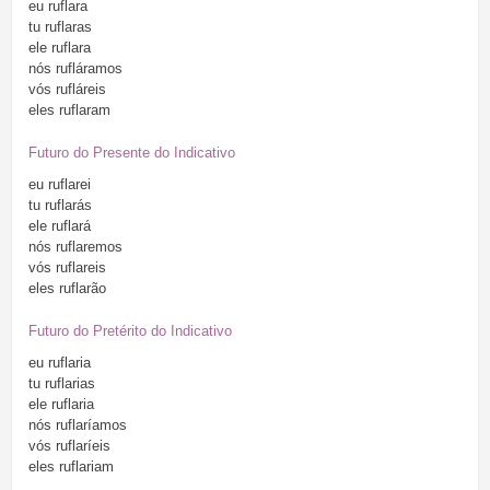
eu
ruflara
tu
ruflaras
ele
ruflara
nós
rufláramos
vós
rufláreis
eles
ruflaram
Futuro do Presente do Indicativo
eu
ruflarei
tu
ruflarás
ele
ruflará
nós
ruflaremos
vós
ruflareis
eles
ruflarão
Futuro do Pretérito do Indicativo
eu
ruflaria
tu
ruflarias
ele
ruflaria
nós
ruflaríamos
vós
ruflaríeis
eles
ruflariam