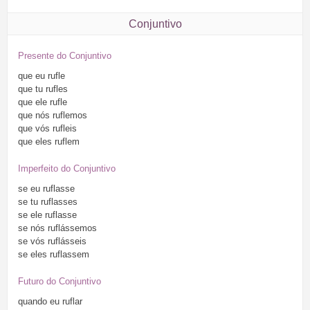
Conjuntivo
Presente do Conjuntivo
que
eu
rufle
que
tu
rufles
que
ele
rufle
que
nós
ruflemos
que
vós
rufleis
que
eles
ruflem
Imperfeito do Conjuntivo
se
eu
ruflasse
se
tu
ruflasses
se
ele
ruflasse
se
nós
ruflássemos
se
vós
ruflásseis
se
eles
ruflassem
Futuro do Conjuntivo
quando
eu
ruflar