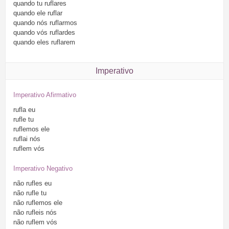
quando
tu
ruflares
quando
ele
ruflar
quando
nós
ruflarmos
quando
vós
ruflardes
quando
eles
ruflarem
Imperativo
Imperativo Afirmativo
rufla
eu
rufle
tu
ruflemos
ele
ruflai
nós
ruflem
vós
Imperativo Negativo
não
rufles
eu
não
rufle
tu
não
ruflemos
ele
não
rufleis
nós
não
ruflem
vós