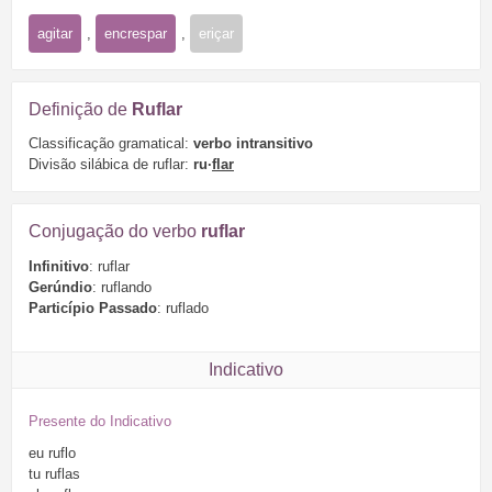
agitar
,
encrespar
,
eriçar
Definição de
Ruflar
Classificação gramatical:
verbo intransitivo
Divisão silábica de ruflar:
ru·
flar
Conjugação do verbo
ruflar
Infinitivo
: ruflar
Gerúndio
: ruflando
Particípio Passado
: ruflado
Indicativo
Presente do Indicativo
eu
ruflo
tu
ruflas