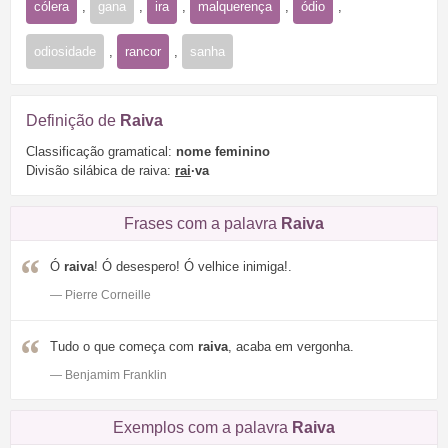
cólera
,
gana
,
ira
,
malquerença
,
ódio
,
odiosidade
,
rancor
,
sanha
Definição de
Raiva
Classificação gramatical:
nome feminino
Divisão silábica de raiva:
rai
·va
Frases com a palavra
Raiva
Ó
raiva
! Ó desespero! Ó velhice inimiga!.
— Pierre Corneille
Tudo o que começa com
raiva
, acaba em vergonha.
— Benjamim Franklin
Exemplos com a palavra
Raiva