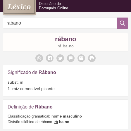
Dicionário de
Português Online
rábano
rá
·ba·no
Significado de
Rábano
subst. m.
1. raiz comestível picante
Definição de
Rábano
Classificação gramatical:
nome masculino
Divisão silábica de rábano:
rá
·ba·no