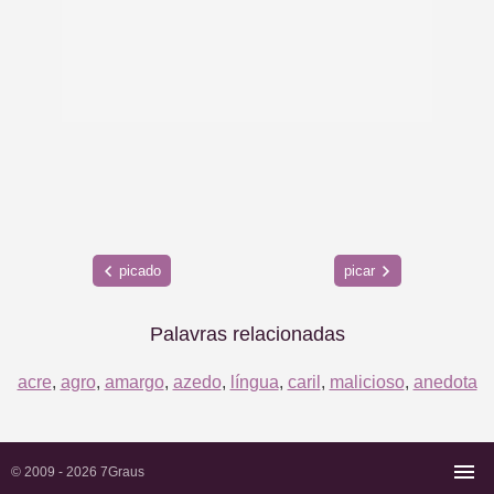
picado
picar
Palavras relacionadas
acre
,
agro
,
amargo
,
azedo
,
língua
,
caril
,
malicioso
,
anedota
© 2009 - 2026
7Graus