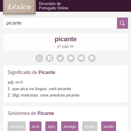
Dicionário de
Português Online
picante
pi·
can
·te
Significado de
Picante
adj. m+f.
1. que pica na língua: caril picante
2. (fig) malicioso: uma anedota picante
Sinónimos de
Picante
acetoso
,
acre
,
agro
,
amargo
,
amaro
,
azedo