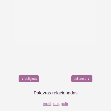
poliglota
polipneia
Palavras relacionadas
inútil
,
dar
,
polir