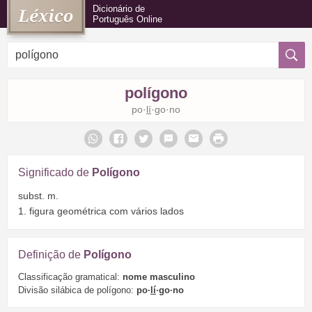
Dicionário de
Português Online
polígono
po·
lí
·go·no
Significado de
Polígono
subst. m.
1. figura geométrica com vários lados
Definição de
Polígono
Classificação gramatical:
nome masculino
Divisão silábica de polígono:
po·
lí
·go·no