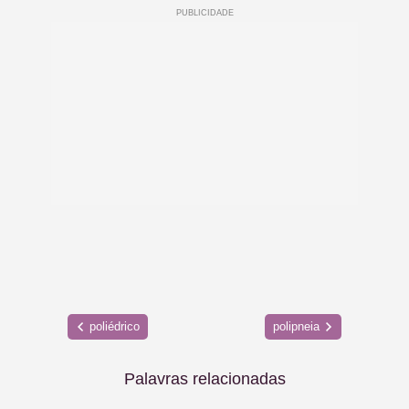
poliédrico
polipneia
Palavras relacionadas