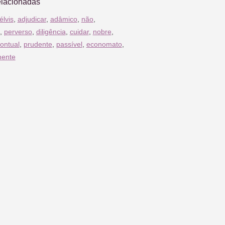
elacionadas
élvis
,
adjudicar
,
adâmico
,
não
,
,
perverso
,
diligência
,
cuidar
,
nobre
,
ontual
,
prudente
,
passível
,
economato
,
mente