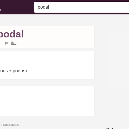
e
podal
po·
dal
 pous + podos)