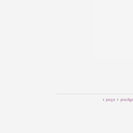
poço
pocilg