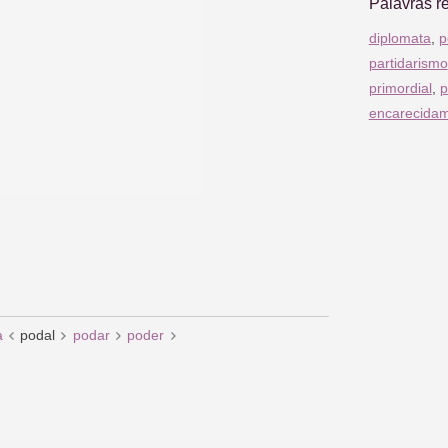
Palavras r
diplomata
,
p
partidarismo
primordial
,
p
encarecida
a
podal
podar
poder