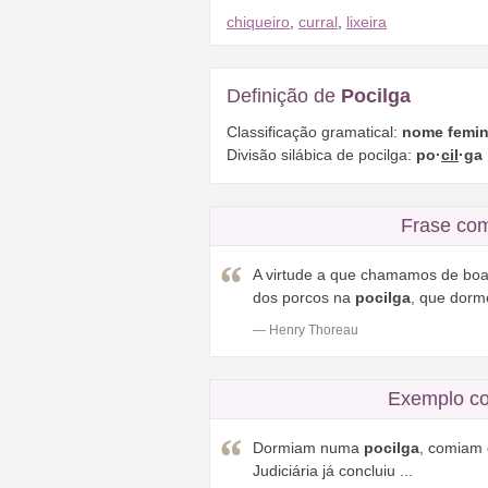
chiqueiro
,
curral
,
lixeira
Definição de
Pocilga
Classificação gramatical:
nome femin
Divisão silábica de pocilga:
po·
cil
·ga
Frase co
A virtude a que chamamos de boa
dos porcos na
pocilga
, que dorm
— Henry Thoreau
Exemplo co
Dormiam numa
pocilga
, comiam 
Judiciária já concluiu ...