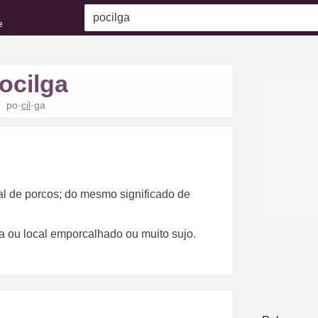
e
ocilga
po·
cil
·ga
al de porcos; do mesmo significado de
ia ou local emporcalhado ou muito sujo.