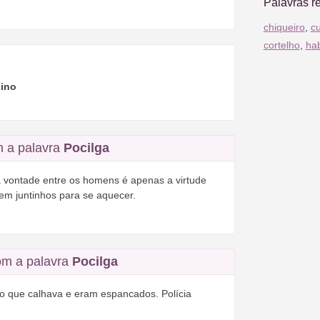
Palavras r
chiqueiro
,
cu
cortelho
,
ha
ino
m a palavra
Pocilga
 vontade entre os homens é apenas a virtude
em juntinhos para se aquecer.
m a palavra
Pocilga
o que calhava e eram espancados. Polícia