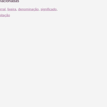
elacionadas
rral
,
lixeira
,
denominação
,
significado
,
bitação