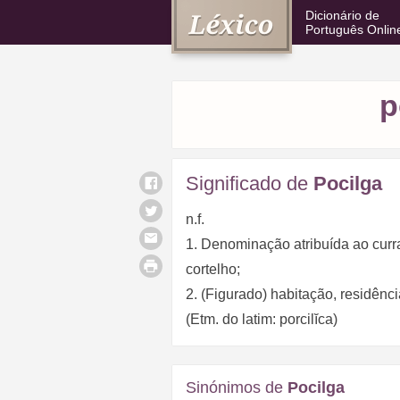
Dicionário de
Português Onlin
p
Significado de
Pocilga
n.f.
1. Denominação atribuída ao curr
cortelho;
2. (Figurado) habitação, residênc
(Etm. do latim: porcilĭca)
Sinónimos de
Pocilga