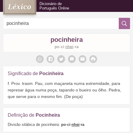
Dicionário de
Português Online
pocinheira
po·ci·
nhei
·ra
Significado de
Pocinheira
f. Prov. trasm. Pau, com maçaneta numa extremidade, para
represar água numa poça, tapando o bueiro ou ôlho. Pedra,
que serve para o mesmo fim. (De poça)
Definição de
Pocinheira
Divisão silábica de pocinheira:
po·ci·
nhei
·ra