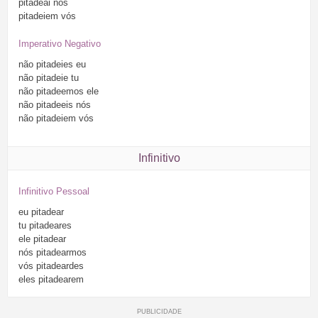
pitadeai
nós
pitadeiem
vós
Imperativo Negativo
não
pitadeies
eu
não
pitadeie
tu
não
pitadeemos
ele
não
pitadeeis
nós
não
pitadeiem
vós
Infinitivo
Infinitivo Pessoal
eu
pitadear
tu
pitadeares
ele
pitadear
nós
pitadearmos
vós
pitadeardes
eles
pitadearem