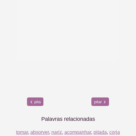
pita
pitar
Palavras relacionadas
tomar
,
absorver
,
nariz
,
acompanhar
,
pitada
,
corja