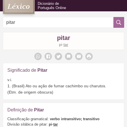
Dicionário de
Português Online
pitar
pi·
tar
Significado de
Pitar
v.i.
1. (Brasil) Ato ou ação de fumar cachimbo ou charutos.
(Etm. de origem obscura)
Definição de
Pitar
Classificação gramatical:
verbo intransitivo; transitivo
Divisão silábica de pitar:
pi·
tar