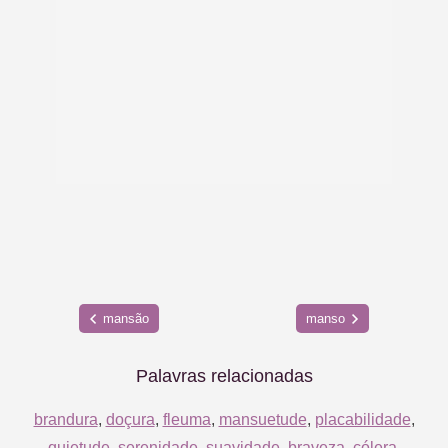
mansão
manso
Palavras relacionadas
brandura
,
doçura
,
fleuma
,
mansuetude
,
placabilidade
,
quietude
,
serenidade
,
suavidade
,
braveza
,
cólera
,