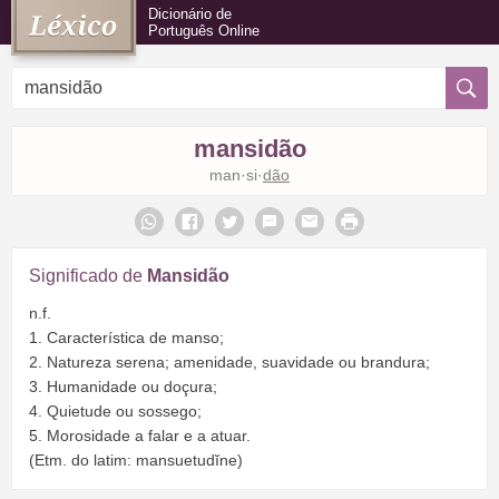
Dicionário de
Português Online
mansidão
man·si·
dão
Significado de
Mansidão
n.f.
1. Característica de manso;
2. Natureza serena; amenidade, suavidade ou brandura;
3. Humanidade ou doçura;
4. Quietude ou sossego;
5. Morosidade a falar e a atuar.
(Etm. do latim: mansuetudĭne)