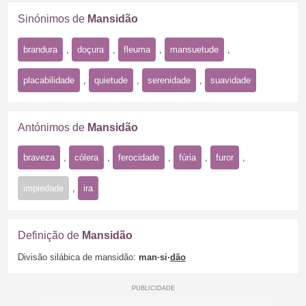
Sinónimos de
Mansidão
brandura
,
doçura
,
fleuma
,
mansuetude
,
placabilidade
,
quietude
,
serenidade
,
suavidade
Antónimos de
Mansidão
braveza
,
cólera
,
ferocidade
,
fúria
,
furor
,
impiedade
,
ira
Definição de
Mansidão
Divisão silábica de mansidão:
man·si·
dão