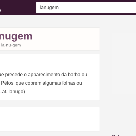
e
anugem
la·
nu
·gem
 que precede o apparecimento da barba ou
. Pêlos, que cobrem algumas folhas ou
Lat. lanugo)