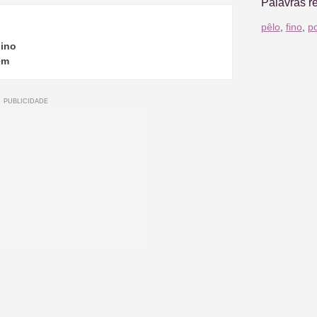
Palavras r
pêlo
,
fino
,
p
ino
em