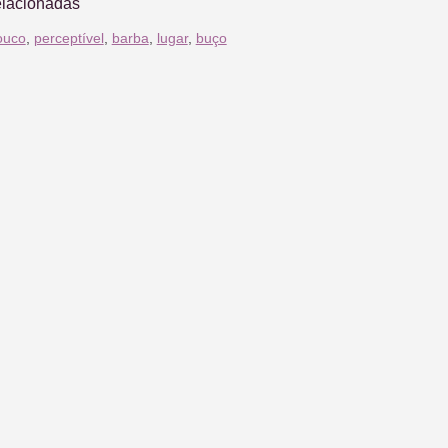
elacionadas
ouco
,
perceptível
,
barba
,
lugar
,
buço