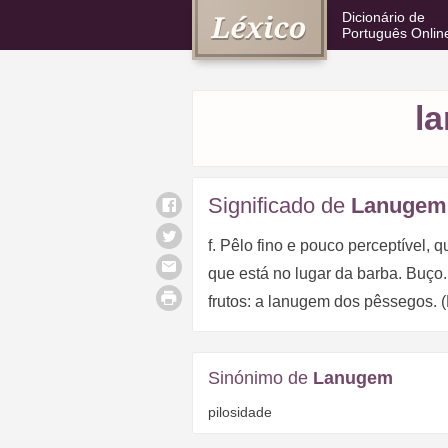
Dicionário de
Português Onlin
l
Significado de
Lanugem
f. Pêlo fino e pouco perceptível,
que está no lugar da barba. Buço
frutos: a lanugem dos pêssegos. (
Sinónimo de
Lanugem
pilosidade