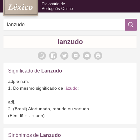
Dicionário de
Português Online
lanzudo
Significado de
Lanzudo
adj. e n.m.
1. Do mesmo significado de
lãzudo
;
adj.
2. (Brasil) Afortunado, rabudo ou sortudo.
(Etm. lã + z + udo)
Sinónimos de
Lanzudo