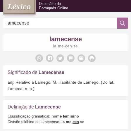
Dicionário de
Português Online
lamecense
la·me·
cen
·se
Significado de
Lamecense
adj. Relativo a Lamego. M. Habitante de Lamego. (Do lat.
Lameca, n. p.)
Definição de
Lamecense
Classificação gramatical:
nome feminino
Divisão silábica de lamecense:
la·me·
cen
·se