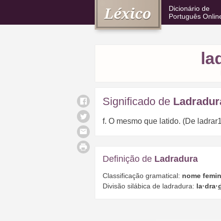
Dicionário de
Português Onlin
la
Significado de
Ladradur
f. O mesmo que latido. (De ladrar1
Definição de
Ladradura
Classificação gramatical:
nome femin
Divisão silábica de ladradura:
la·dra·