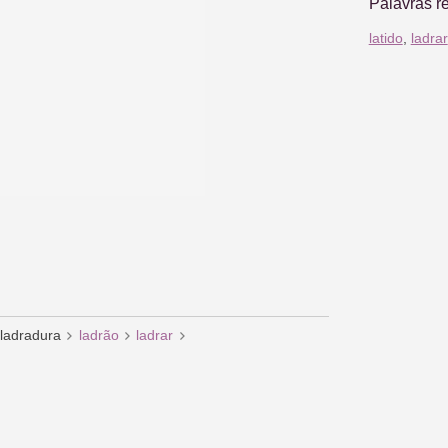
Palavras r
latido
,
ladrar
ladradura
ladrão
ladrar