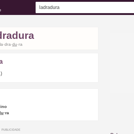
e
dradura
la·dra·
du
·ra
a
)
ino
du
·ra