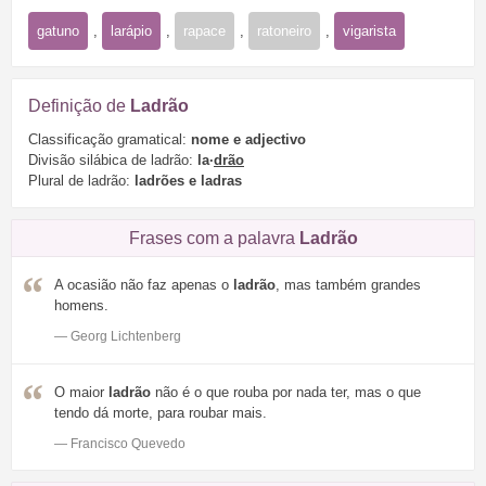
gatuno
,
larápio
,
rapace
,
ratoneiro
,
vigarista
Definição de
Ladrão
Classificação gramatical:
nome e adjectivo
Divisão silábica de ladrão:
la·
drão
Plural de ladrão:
ladrões e ladras
Frases com a palavra
Ladrão
A ocasião não faz apenas o
ladrão
, mas também grandes
homens.
— Georg Lichtenberg
O maior
ladrão
não é o que rouba por nada ter, mas o que
tendo dá morte, para roubar mais.
— Francisco Quevedo