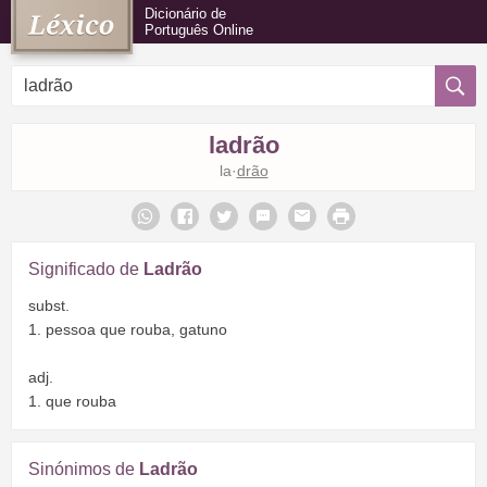
Dicionário de
Português Online
ladrão
la·
drão
Significado de
Ladrão
subst.
1. pessoa que rouba, gatuno
adj.
1. que rouba
Sinónimos de
Ladrão