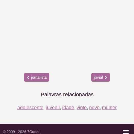
jornalista
jovial
Palavras relacionadas
adolescente
,
juvenil
,
idade
,
vinte
,
novo
,
mulher
© 2009 - 2026
7Graus