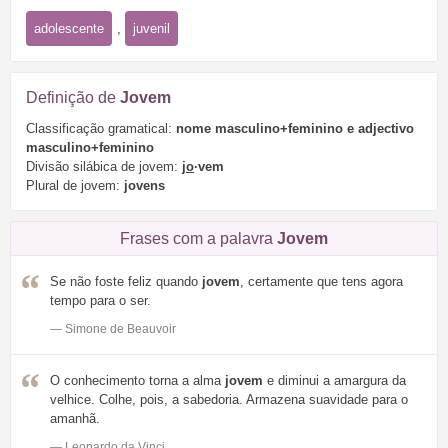
adolescente
,
juvenil
Definição de
Jovem
Classificação gramatical:
nome masculino+feminino e adjectivo
masculino+feminino
Divisão silábica de jovem:
jo
·vem
Plural de jovem:
jovens
Frases com a palavra
Jovem
Se não foste feliz quando
jovem
, certamente que tens agora
tempo para o ser.
— Simone de Beauvoir
O conhecimento torna a alma
jovem
e diminui a amargura da
velhice. Colhe, pois, a sabedoria. Armazena suavidade para o
amanhã.
— Leonardo da Vinci