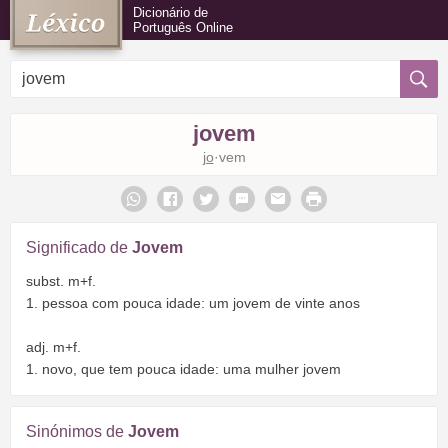
Dicionário de
Português Online
jovem
jo
·vem
Significado de
Jovem
subst. m+f.
1. pessoa com pouca idade: um jovem de vinte anos
adj. m+f.
1. novo, que tem pouca idade: uma mulher jovem
Sinónimos de
Jovem