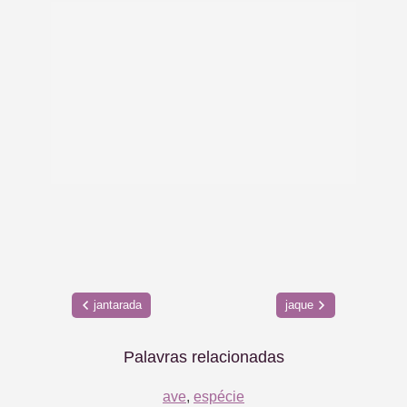
jantarada
jaque
Palavras relacionadas
ave
,
espécie