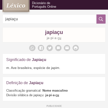
Dicionário de
Português Online
japiaçu
ja·pi·a·
çu
Significado de
Japiaçu
m. Ave brasileira, espécie de japim.
Definição de
Japiaçu
Classificação gramatical:
Nome masculino
Divisão silábica de japiaçu:
ja·pi·a·
çu