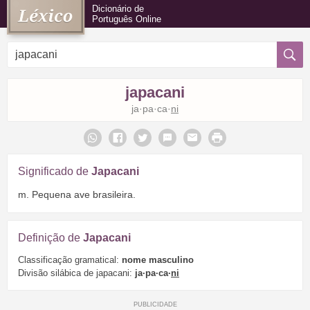
Dicionário de
Português Online
japacani
ja·pa·ca·
ni
Significado de
Japacani
m. Pequena ave brasileira.
Definição de
Japacani
Classificação gramatical:
nome masculino
Divisão silábica de japacani:
ja·pa·ca·
ni