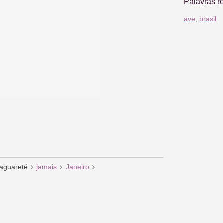
Palavras r
ave
,
brasil
jaguareté
jamais
Janeiro