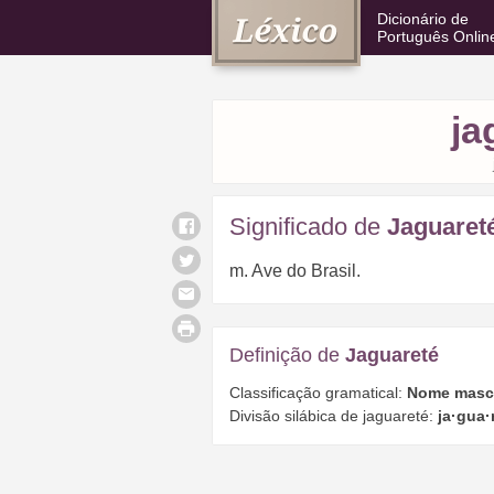
Dicionário de
Português Onlin
ja
Significado de
Jaguaret
m. Ave do Brasil.
Definição de
Jaguareté
Classificação gramatical:
Nome masc
Divisão silábica de jaguareté:
ja·gua·