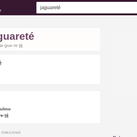
e
guareté
ja·gua·re·
tê
é
ulino
re·
tê