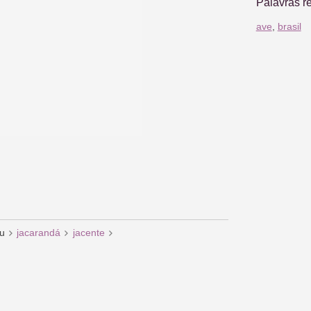
Palavras r
ave
,
brasil
ru
jacarandá
jacente