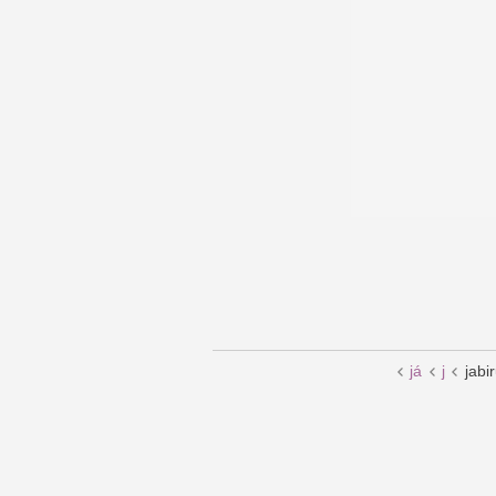
já
j
jabi