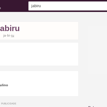
e
jabiru
ja·bi·
ru
ulino