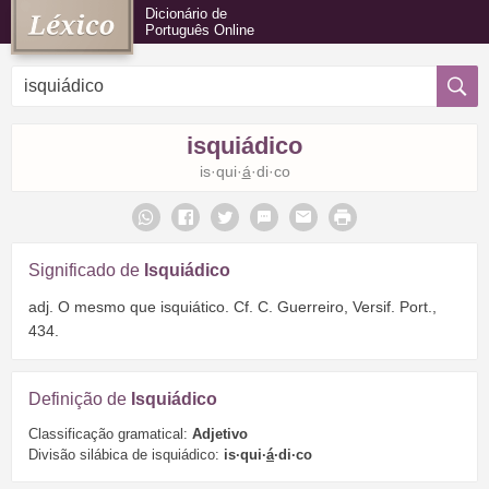
Dicionário de
Português Online
isquiádico
is·qui·
á
·di·co
Significado de
Isquiádico
adj. O mesmo que isquiático. Cf. C. Guerreiro, Versif. Port.,
434.
Definição de
Isquiádico
Classificação gramatical:
Adjetivo
Divisão silábica de isquiádico:
is·qui·
á
·di·co