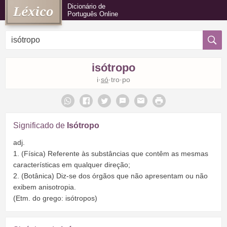
Dicionário de
Português Online
isótropo
i·
só
·tro·po
Significado de
Isótropo
adj.
1. (Física) Referente às substâncias que contêm as mesmas
características em qualquer direção;
2. (Botânica) Diz-se dos órgãos que não apresentam ou não
exibem anisotropia.
(Etm. do grego: isótropos)