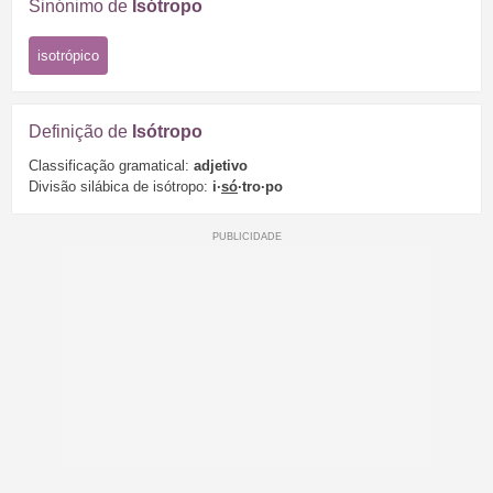
Sinónimo de
Isótropo
isotrópico
Definição de
Isótropo
Classificação gramatical:
adjetivo
Divisão silábica de isótropo:
i·
só
·tro·po