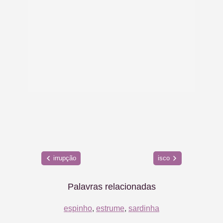
irrupção
isco
Palavras relacionadas
espinho
,
estrume
,
sardinha