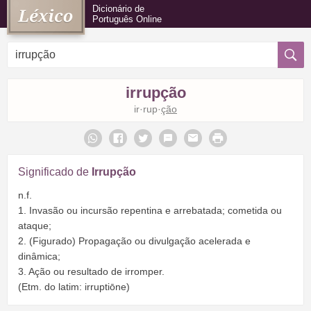
Dicionário de
Português Online
irrupção
ir·rup·
ção
Significado de
Irrupção
n.f.
1. Invasão ou incursão repentina e arrebatada; cometida ou
ataque;
2. (Figurado) Propagação ou divulgação acelerada e
dinâmica;
3. Ação ou resultado de irromper.
(Etm. do latim: irruptiōne)