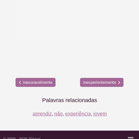
inexoravelmente
inexperientemente
Palavras relacionadas
aprendiz
,
não
,
experiência
,
jovem
© 2009 - 2026
7Graus