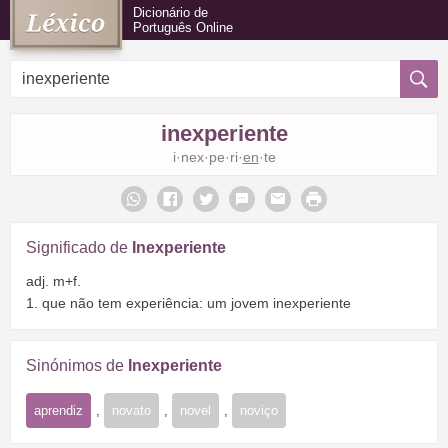
Dicionário de
Português Online
inexperiente
i·nex·pe·ri·
en
·te
Significado de
Inexperiente
adj. m+f.
1. que não tem experiência: um jovem inexperiente
Sinónimos de
Inexperiente
aprendiz
,
novato
,
novel
,
noviço