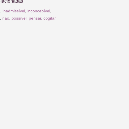
elacionadas
l
,
inadmissível
,
inconcebível
,
,
não
,
possível
,
pensar
,
cogitar