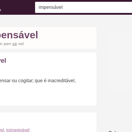
e
ensável
im·pen·
sá
·vel
el
nsar ou cogitar; que é inacreditável,
el
,
inimaginável