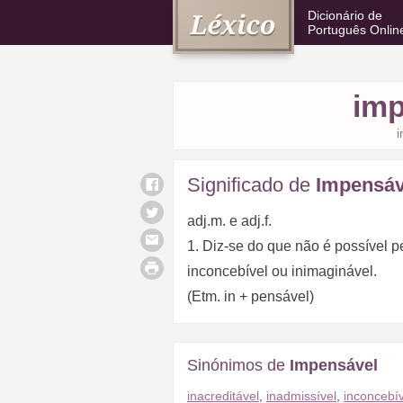
Dicionário de
Português Onlin
imp
Significado de
Impensáv
adj.m. e adj.f.
1. Diz-se do que não é possível pe
inconcebível ou inimaginável.
(Etm. in + pensável)
Sinónimos de
Impensável
inacreditável
,
inadmissível
,
inconcebív