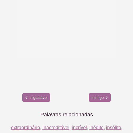
inigualável
inimigo
Palavras relacionadas
extraordinário
,
inacreditável
,
incrível
,
inédito
,
insólito
,