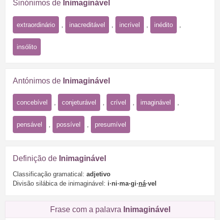
Sinónimos de
Inimaginável
extraordinário
,
inacreditável
,
incrível
,
inédito
,
insólito
Antónimos de
Inimaginável
concebível
,
conjeturável
,
crível
,
imaginável
,
pensável
,
possível
,
presumível
Definição de
Inimaginável
Classificação gramatical:
adjetivo
Divisão silábica de inimaginável:
i·ni·ma·gi·
ná
·vel
Frase com a palavra
Inimaginável