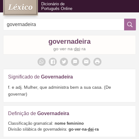
Dicionário de
Português Online
governadeira
go·ver·na·
dei
·ra
Significado de
Governadeira
f. e adj. Mulher, que administra bem a sua casa. (De
governar)
Definição de
Governadeira
Classificação gramatical:
nome feminino
Divisão silábica de governadeira:
go·ver·na·
dei
·ra