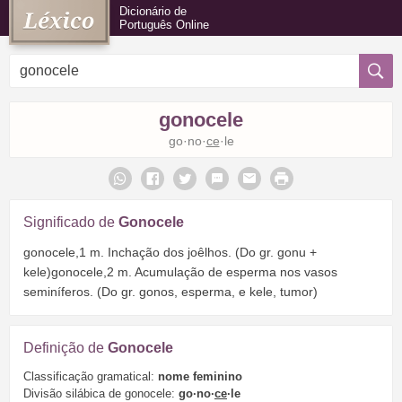
Dicionário de
Português Online
gonocele
go·no·
ce
·le
Significado de
Gonocele
gonocele,1 m. Inchação dos joêlhos. (Do gr. gonu +
kele)gonocele,2 m. Acumulação de esperma nos vasos
seminíferos. (Do gr. gonos, esperma, e kele, tumor)
Definição de
Gonocele
Classificação gramatical:
nome feminino
Divisão silábica de gonocele:
go·no·
ce
·le