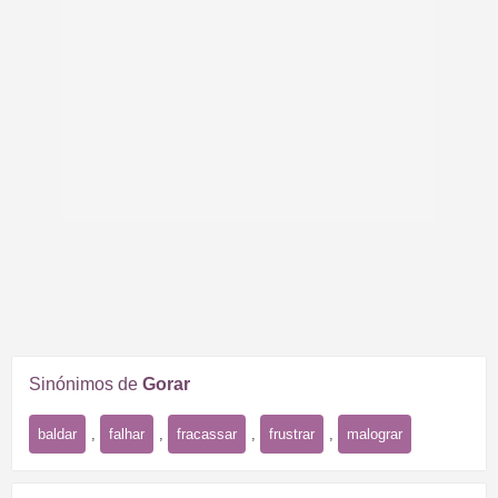
Sinónimos de
Gorar
baldar
,
falhar
,
fracassar
,
frustrar
,
malograr