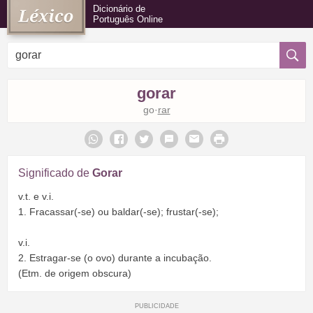
Dicionário de
Português Online
gorar
go·
rar
Significado de
Gorar
v.t. e v.i.
1. Fracassar(-se) ou baldar(-se); frustar(-se);
v.i.
2. Estragar-se (o ovo) durante a incubação.
(Etm. de origem obscura)