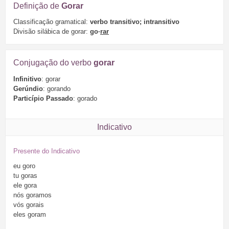
Definição de
Gorar
Classificação gramatical:
verbo transitivo; intransitivo
Divisão silábica de gorar:
go·
rar
Conjugação do verbo
gorar
Infinitivo
: gorar
Gerúndio
: gorando
Particípio Passado
: gorado
Indicativo
Presente do Indicativo
eu
goro
tu
goras
ele
gora
nós
goramos
vós
gorais
eles
goram