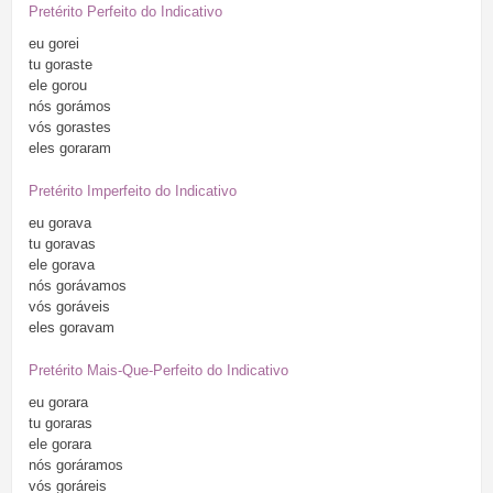
Pretérito Perfeito do Indicativo
eu
gorei
tu
goraste
ele
gorou
nós
gorámos
vós
gorastes
eles
goraram
Pretérito Imperfeito do Indicativo
eu
gorava
tu
goravas
ele
gorava
nós
gorávamos
vós
goráveis
eles
goravam
Pretérito Mais-Que-Perfeito do Indicativo
eu
gorara
tu
goraras
ele
gorara
nós
goráramos
vós
goráreis