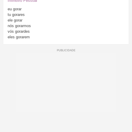
Infinitivo Pessoal
eu
gorar
tu
gorares
ele
gorar
nós
gorarmos
vós
gorardes
eles
gorarem